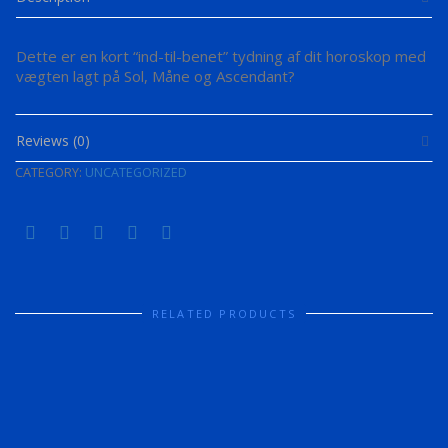
Dette er en kort “ind-til-benet” tydning af dit horoskop med
vægten lagt på Sol, Måne og Ascendant?
Reviews (0)
CATEGORY:
UNCATEGORIZED
RELATED PRODUCTS
UNCATEGORIZED
MÅNEFASE-HOROSKOP
DKK
1,500.00