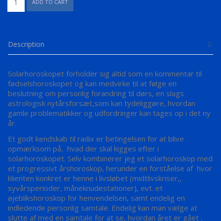
ADD TO CART
ELLER
SOLGENKOMSTHOROSKOP
quantity
Description
Solarhoroskopet forholder sig altid som en kommentar til
fødselshoroskopet og kan medvirke til at følge en
beslutning om personlig forandring til dørs, en slags
astrologisk nytårsforsæt,som kan tydeliggøre, hvordan
gamle problematikker og udfordringer kan tages op i det ny
år.
Et godt kendskab til radix er betingelsen for at blive
opmærksom på, hvad der skal kigges efter i
solarhoroskopet. Selv kombinerer jeg et solarhoroskop med
et progressivt årshoroskop, herunder en forståelse af hvor
klienten konkret er henne i livsløbet (midtlivskriser,,
syvårsperioder, måneknudestationer), evt. et
øjeblikshoroskop for henvendelsen, samt endelig en
indledende personlig samtale. Endelig kan man vælge at
slutte af med en samtale for at se, hvordan året er gået
.