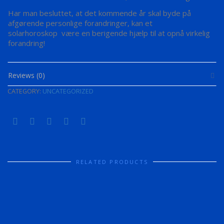
Har man besluttet, at det kommende år skal byde på
afgørende personlige forandringer, kan et
solarhoroskop være en berigende hjælp til at opnå virkelig
forandring!
Reviews (0)
CATEGORY:
UNCATEGORIZED
RELATED PRODUCTS
UNCATEGORIZED
IN-DEPTH ANALYSIS OF YOUR BIRTH CHART
DKK
1,500.00