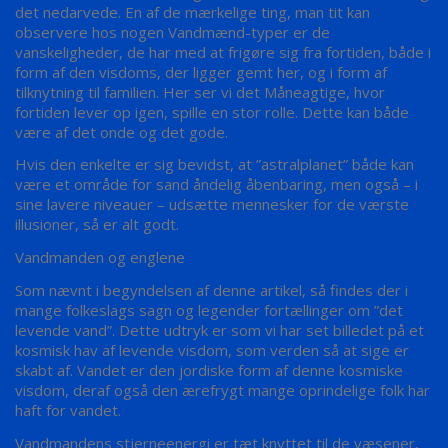
det nedarvede. En af de mærkelige ting, man tit kan
observere hos nogen Vandmænd-typer er de
vanskeligheder, de har med at frigøre sig fra fortiden, både i
form af den visdoms, der ligger gemt her, og i form af
tilknytning til familien. Her ser vi det Måneagtige, hvor
fortiden lever op igen, spille en stor rolle. Dette kan både
være af det onde og det gode.
Hvis den enkelte er sig bevidst, at ”astralplanet” både kan
være et område for sand åndelig åbenbaring, men også – i
sine lavere niveauer – udsætte mennesker for de værste
illusioner, så er alt godt.
Vandmanden og englene
Som nævnt i begyndelsen af denne artikel, så findes der i
mange folkeslags sagn og legender fortællinger om ”det
levende vand”. Dette udtryk er som vi har set billedet på et
kosmisk hav af levende visdom, som verden så at sige er
skabt af. Vandet er den jordiske form af denne kosmiske
visdom, deraf også den ærefrygt mange oprindelige folk har
haft for vandet.
Vandmandens stjerneenergi er tæt knyttet til de væsener,