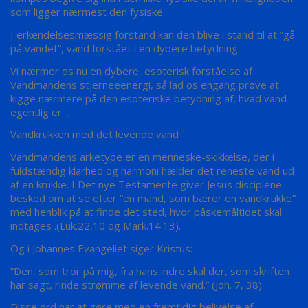
som ligger nærmest den fysiske.
I erkendelsesmæssig forstand kan den blive i stand til at ”gå
på vandet”, vand forstået i en dybere betydning.
Vi nærmer os nu en dybere, esoterisk forståelse af
Vandmandens stjerneeenergi, så lad os engang prøve at
kigge nærmere på den esoteriske betydning af, hvad vand
egentlig er. .
Vandkrukken med det levende vand
Vandmandens arketype er en menneske-skikkelse, der i
fuldstændig klarhed og harmoni hælder det reneste vand ud
af en krukke. I Det nye Testamente giver Jesus disciplene
besked om at se efter ”en mand, som bærer en vandkrukke”
med henblik på at finde det sted, hvor påskemåltidet skal
indtages .(Luk.22,10 og Mark.14.13).
Og i Johannes Evangeliet siger Kristus:
”Den, som tror på mig, fra hans indre skal der, som skriften
har sagt, rinde strømme af levende vand.” (Joh. 7, 38)
Disse ord har at gøre med en fremtidig belivelse af