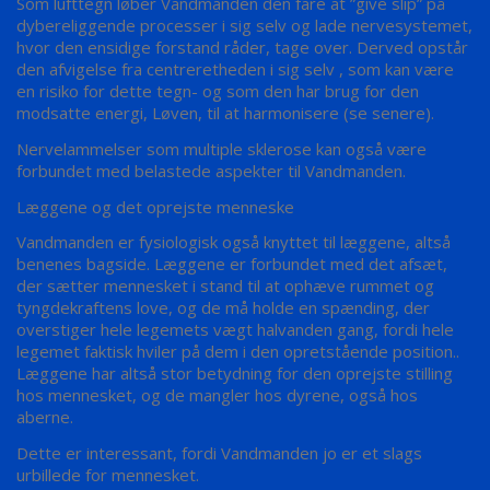
Som lufttegn løber Vandmanden den fare at ”give slip” på
dybereliggende processer i sig selv og lade nervesystemet,
hvor den ensidige forstand råder, tage over. Derved opstår
den afvigelse fra centreretheden i sig selv , som kan være
en risiko for dette tegn- og som den har brug for den
modsatte energi, Løven, til at harmonisere (se senere).
Nervelammelser som multiple sklerose kan også være
forbundet med belastede aspekter til Vandmanden.
Læggene og det oprejste menneske
Vandmanden er fysiologisk også knyttet til læggene, altså
benenes bagside. Læggene er forbundet med det afsæt,
der sætter mennesket i stand til at ophæve rummet og
tyngdekraftens love, og de må holde en spænding, der
overstiger hele legemets vægt halvanden gang, fordi hele
legemet faktisk hviler på dem i den opretstående position..
Læggene har altså stor betydning for den oprejste stilling
hos mennesket, og de mangler hos dyrene, også hos
aberne.
Dette er interessant, fordi Vandmanden jo er et slags
urbillede for mennesket.