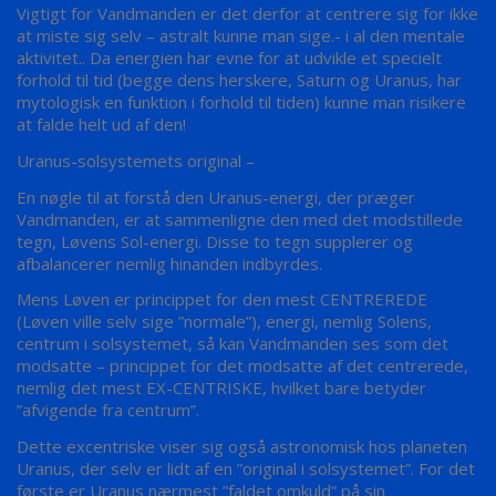
Vigtigt for Vandmanden er det derfor at centrere sig for ikke
at miste sig selv – astralt kunne man sige.- i al den mentale
aktivitet.. Da energien har evne for at udvikle et specielt
forhold til tid (begge dens herskere, Saturn og Uranus, har
mytologisk en funktion i forhold til tiden) kunne man risikere
at falde helt ud af den!
Uranus-solsystemets original –
En nøgle til at forstå den Uranus-energi, der præger
Vandmanden, er at sammenligne den med det modstillede
tegn, Løvens Sol-energi. Disse to tegn supplerer og
afbalancerer nemlig hinanden indbyrdes.
Mens Løven er princippet for den mest CENTREREDE
(Løven ville selv sige ”normale”), energi, nemlig Solens,
centrum i solsystemet, så kan Vandmanden ses som det
modsatte – princippet for det modsatte af det centrerede,
nemlig det mest EX-CENTRISKE, hvilket bare betyder
”afvigende fra centrum”.
Dette excentriske viser sig også astronomisk hos planeten
Uranus, der selv er lidt af en ”original i solsystemet”. For det
første er Uranus nærmest ”faldet omkuld” på sin