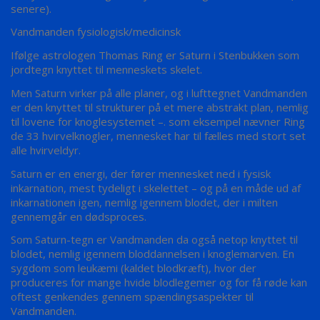
senere).
Vandmanden fysiologisk/medicinsk
Ifølge astrologen Thomas Ring er Saturn i Stenbukken som
jordtegn knyttet til menneskets skelet.
Men Saturn virker på alle planer, og i lufttegnet Vandmanden
er den knyttet til strukturer på et mere abstrakt plan, nemlig
til lovene for knoglesystemet –. som eksempel nævner Ring
de 33 hvirvelknogler, mennesket har til fælles med stort set
alle hvirveldyr.
Saturn er en energi, der fører mennesket ned i fysisk
inkarnation, mest tydeligt i skelettet – og på en måde ud af
inkarnationen igen, nemlig igennem blodet, der i milten
gennemgår en dødsproces.
Som Saturn-tegn er Vandmanden da også netop knyttet til
blodet, nemlig igennem bloddannelsen i knoglemarven. En
sygdom som leukæmi (kaldet blodkræft), hvor der
produceres for mange hvide blodlegemer og for få røde kan
oftest genkendes gennem spændingsaspekter til
Vandmanden.