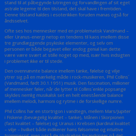
stand til at påbegynde lutringen og forvandlingen af sit eget
astrale legeme til den tilstand, det skal have i fremtiden.
Denne tilstand kaldes i esoterikken foruden manas også for
åndsselvet.
Ofte ses hos mennesker med en problematisk Vandmand –
eller Uranus-energi netop en tendens til kaos imellem disse
tre grundlæggende psykiske elementer, og selv om
personen er både begavet eller endog genial kan dette
være være svært at stille noget op med, især hvis indsigten
i problemet ikke er til stede.
Den ovennævnte balance imellem tanke, følelse og vilje
ytrer sig på en mærkelig måde i rock-musikeren, Phil Collins´
(Vandmand, født 30.1.1951) musik. Den fascination, millioner
af mennesker føler, når de lytter til Collins´enkle popsange
skyldes nemlig musikalsk set en helt enestående balance
imellem melodi, harmoni og rytme i de forskellige numre.
Phil Collins har en stortrigon i vandtegn, mellem Mars/Jupiter
i Fiskene (bevægelig kvalitet – tanke), Månen i Skorpionen
(fast kvalitet – følelse) og Uranus i Krebsen (kardinal kvalitet
– vilje – hvilket både indikerer hans følsomme og intuitive
trommespil, men også de pludselige forandringer på det