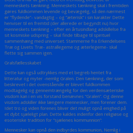
menneskets tænkning. Menneskets tænkning skal i fremtiden
gøres fuldkommen levende og bevægelig, så den nærmest
er ”flydende”- vandagtig – og ”æterisk” i sin karakter Dette
henviser til en fremtid (der allerede er begyndt nu) hvor
menneskets tænkning – efter en årtusindlang adskillelse fra
sit kosmiske udspring – skal finde tilbage til spirituel
sammenhæng med universet. Stammerne fra Erkendelsens
Træ og Livets Træ- astrallegeme og æterlegeme- skal
flette sig sammen igen.
Gralsfællesskabet
Dette kan også udtrykkes med et begreb hentet fra
litteratur og myter -nemlig Gralen. Den tænkning, der som
beskrevet i det ovenstående er blevet fuldkommen
modtagelig og gennemtrængelig for den verdensæteriske
visdom kan i en vis forstand benævnes “Gralen”. Og denne
visdom adskiller ikke længere mennesker, men forener dem.
Idet tro og viden forenes bliver det muligt opnå enighed på
et dybt sjæleligt plan. Dette kaldes indenfor den religiøse og
esoteriske tradition for “sjælenes kommunnion”:
Mennesker kan opnå den indbyrdes kommunion, Nemlig i