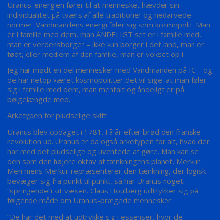
Uranus-energien fører til at mennesket hævder sin
individualitet på tværs af alle traditioner og nedarvede
normer. Vandmandens energi føler sig som kosmopolit .Man
er i familie med dem, man ÅNDELIGT set er i familie med,
man er verdensborger – ikke kun borger i det land, man er
født, eller medlem af den familie, man er vokset op i.
Jeg har mødt en del mennesker med Vandmanden på IC – og
de har netop været kosmopolitter,det vil sige, at man føler
sig i familie med dem, man mentalt og åndeligt er på
bølgelængde med.
Arketypen for pludselige skift
Uranus blev opdaget i 1781. Få år efter brød den franske
revolution ud. Uranus er da også arketypen for alt, hvad der
har med det pludselige og uventede at gøre. Man kan se
den som den højere oktav af tænkningens planet, Merkur.
Men mens Merkur repræsenterer den tænkning, der logisk
bevæger sig fra punkt til punkt, så har Uranus noget
”springende”i sit væsen. Claus Houlberg udtrykker sig på
følgende måde om Uranus-prægede mennesker:
”De har det med at udtrykke sig i essenser, hvor de