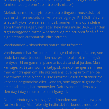
familiemæssige område – tre skilsmisser)
Melodi, harmoni og rytme er de tre ting,der musikalsk set
svarer til menneskets tanke,følelse og vilje. Phil Collins´evne
til at udtrykke følelser i sin musik bunder i hans oprindelse
som trommeslager, der lader hele hans musik BÆRES af den
tilgrundliggende rytme – harmoni og melodi opstår så så at
sige næsten automatisk udfra rytmen.
Vandmanden – skabelsens saturniske urformer
Vandmanden har forbindelse tilbage til planeten Saturn, som
både kan opfattes som den nuværende planet, men også
hentyder til en gammel planetarisk tilstand af jorden. Man
kan sige, at Saturn som arketypisk princip hænger sammen
med erindringen om alle skabelsens love og urformer- på
alle tilværelsens planer. Disse urformer eller sædtanker fra
verdens begyndelse eller Genesis, som ligger til grund for
hele skabelsen, har mennesker født i Vandmandens tegn
den dag i dag en umiddelbar tilgang til.
Denne erindring ytrer sig i Vandmanden som en udpræget
forskertrang. Man føler sig instinktivt forbundet med de