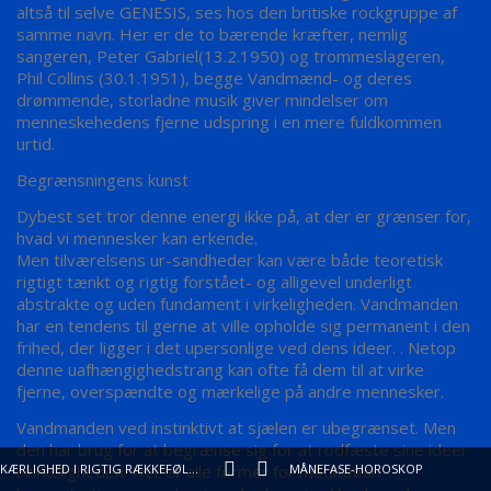
altså til selve GENESIS, ses hos den britiske rockgruppe af
samme navn. Her er de to bærende kræfter, nemlig
sangeren, Peter Gabriel(13.2.1950) og trommeslageren,
Phil Collins (30.1.1951), begge Vandmænd- og deres
drømmende, storladne musik giver mindelser om
menneskehedens fjerne udspring i en mere fuldkommen
urtid.
Begrænsningens kunst
Dybest set tror denne energi ikke på, at der er grænser for,
hvad vi mennesker kan erkende.
Men tilværelsens ur-sandheder kan være både teoretisk
rigtigt tænkt og rigtig forstået- og alligevel underligt
abstrakte og uden fundament i virkeligheden. Vandmanden
har en tendens til gerne at ville opholde sig permanent i den
frihed, der ligger i det upersonlige ved dens ideer. . Netop
denne uafhængighedstrang kan ofte få dem til at virke
fjerne, overspændte og mærkelige på andre mennesker.
Vandmanden ved instinktivt at sjælen er ubegrænset. Men
den har brug for at begrænse sig for at rodfæste sine ideer
i virkeligheden. Her er alle former for meditation
KÆRLIGHED I RIGTIG RÆKKEFØLGE
MÅNEFASE-HOROSKOP