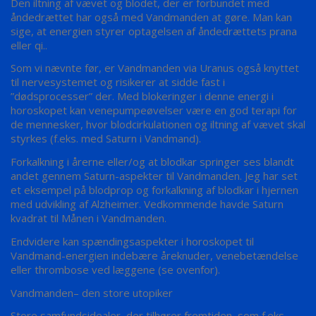
Den iltning af vævet og blodet, der er forbundet med
åndedrættet har også med Vandmanden at gøre. Man kan
sige, at energien styrer optagelsen af åndedrættets prana
eller qi..
Som vi nævnte før, er Vandmanden via Uranus også knyttet
til nervesystemet og risikerer at sidde fast i
”dødsprocesser” der. Med blokeringer i denne energi i
horoskopet kan venepumpeøvelser være en god terapi for
de mennesker, hvor blodcirkulationen og iltning af vævet skal
styrkes (f.eks. med Saturn i Vandmand).
Forkalkning i årerne eller/og at blodkar springer ses blandt
andet gennem Saturn-aspekter til Vandmanden. Jeg har set
et eksempel på blodprop og forkalkning af blodkar i hjernen
med udvikling af Alzheimer. Vedkommende havde Saturn
kvadrat til Månen i Vandmanden.
Endvidere kan spændingsaspekter i horoskopet til
Vandmand-energien indebære åreknuder, venebetændelse
eller thrombose ved læggene (se ovenfor).
Vandmanden– den store utopiker
Store samfundsidealer, der tilhører fremtiden, som f.eks.