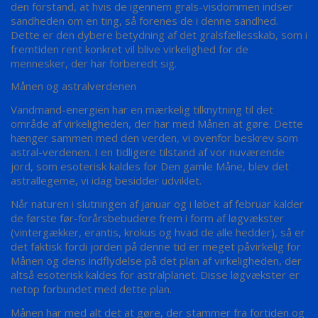
den forstand, at hvis de igennem grals-visdommen indser
sandheden om en ting, så forenes de i denne sandhed.
Dette er den dybere betydning af det gralsfællesskab, som i
fremtiden rent konkret vil blive virkelighed for de
mennesker, der har forberedt sig.
Månen og astralverdenen
Vandmand-energien har en mærkelig tilknytning til det
område af virkeligheden, der har med Månen at gøre. Dette
hænger sammen med den verden, vi ovenfor beskrev som
astral-verdenen. I en tidligere tilstand af vor nuværende
jord, som esoterisk kaldes for Den gamle Måne, blev det
astrallegeme, vi idag besidder udviklet.
Når naturen i slutningen af januar og i løbet af februar kalder
de første før-forårsbebudere frem i form af løgvækster
(vintergækker, erantis, krokus og hvad de alle hedder), så er
det faktisk fordi jorden på denne tid er meget påvirkelig for
Månen og dens indflydelse på det plan af virkeligheden, der
altså esoterisk kaldes for astralplanet. Disse løgvækster er
netop forbundet med dette plan.
Månen har med alt det at gøre, der stammer fra fortiden og