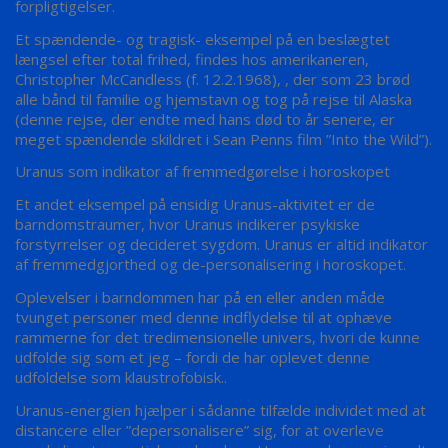
forpligtigelser.
Et spændende- og tragisk- eksempel på en beslægtet
længsel efter total frihed, findes hos amerikaneren,
Christopher McCandless (f. 12.2.1968), , der som 23 brød
alle bånd til familie og hjemstavn og tog på rejse til Alaska
(denne rejse, der endte med hans død to år senere, er
meget spændende skildret i Sean Penns film ”Into the Wild”).
Uranus som indikator af fremmedgørelse i horoskopet
Et andet eksempel på ensidig Uranus-aktivitet er de
barndomstraumer, hvor Uranus indikerer psykiske
forstyrrelser og decideret sygdom. Uranus er altid indikator
af fremmedgjorthed og de-personalisering i horoskopet.
Oplevelser i barndommen har på en eller anden måde
tvunget personer med denne indflydelse til at ophæve
rammerne for det tredimensionelle univers, hvori de kunne
udfolde sig som et jeg – fordi de har oplevet denne
udfoldelse som klaustrofobisk..
Uranus-energien hjælper i sådanne tilfælde individet med at
distancere eller ”depersonalisere” sig, for at overleve