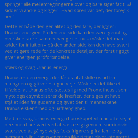
springer alle mellemregningerne over og bare siger facit. Så
sidder vi andre og kigger: ”Hvad søren var det, der foregik
her.”
Dette er både den genialitet og den fare, der ligger i
Uranus-energien. På den ene side kan den være genial og
overskue store sammenhænge i ét nu – måske det man
kalder for intuition – på den anden side kan den have svært
ved at gøre rede for de konkrete detaljer, der først rigtigt
giver energien jordforbindelse.
Stærk og svag Uranus-energi
Uranus er den energi, der får os til at skille os ud fra
mængden og gå vores egne veje. Måske er det ikke et
tilfælde, at Uranus ofte sættes lig med Prometheus , som
mytologisk symboliserer de kræfter, der siges at have
stjålet ilden fra guderne og givet den til menneskene.
Uranus elsker frihed og uafhængighed.
Med for svag Uranus-energi i horoskopet vil man ofte se, at
personen har svært ved at sætte sig igennem som individ,
svært ved at gå nye veje, f.eks frigøre sig fra familie og
hjemegn. Når Uranus-energien ikke rigtigt bliver integreret,