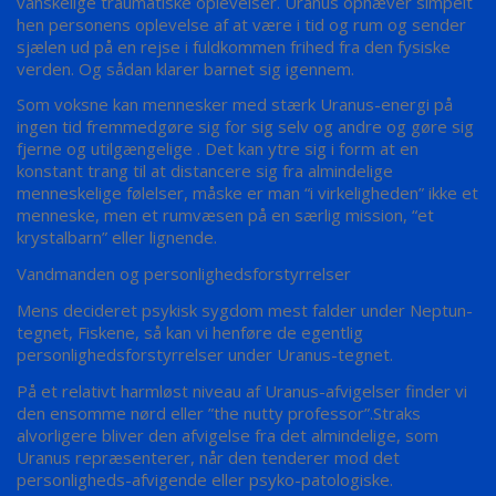
vanskelige traumatiske oplevelser. Uranus ophæver simpelt
hen personens oplevelse af at være i tid og rum og sender
sjælen ud på en rejse i fuldkommen frihed fra den fysiske
verden. Og sådan klarer barnet sig igennem.
Som voksne kan mennesker med stærk Uranus-energi på
ingen tid fremmedgøre sig for sig selv og andre og gøre sig
fjerne og utilgængelige . Det kan ytre sig i form at en
konstant trang til at distancere sig fra almindelige
menneskelige følelser, måske er man “i virkeligheden” ikke et
menneske, men et rumvæsen på en særlig mission, “et
krystalbarn” eller lignende.
Vandmanden og personlighedsforstyrrelser
Mens decideret psykisk sygdom mest falder under Neptun-
tegnet, Fiskene, så kan vi henføre de egentlig
personlighedsforstyrrelser under Uranus-tegnet.
På et relativt harmløst niveau af Uranus-afvigelser finder vi
den ensomme nørd eller ”the nutty professor”.Straks
alvorligere bliver den afvigelse fra det almindelige, som
Uranus repræsenterer, når den tenderer mod det
personligheds-afvigende eller psyko-patologiske.