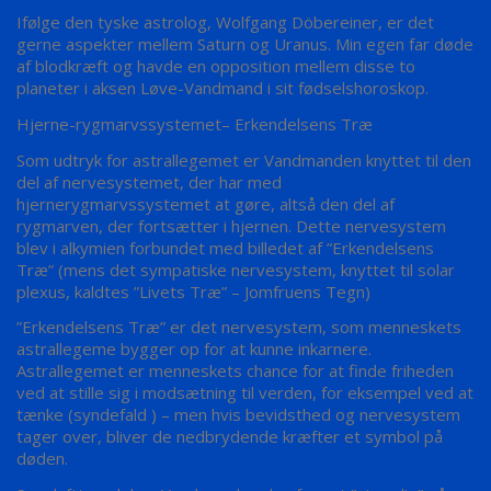
Ifølge den tyske astrolog, Wolfgang Döbereiner, er det
gerne aspekter mellem Saturn og Uranus. Min egen far døde
af blodkræft og havde en opposition mellem disse to
planeter i aksen Løve-Vandmand i sit fødselshoroskop.
Hjerne-rygmarvssystemet– Erkendelsens Træ
Som udtryk for astrallegemet er Vandmanden knyttet til den
del af nervesystemet, der har med
hjernerygmarvssystemet at gøre, altså den del af
rygmarven, der fortsætter i hjernen. Dette nervesystem
blev i alkymien forbundet med billedet af ”Erkendelsens
Træ” (mens det sympatiske nervesystem, knyttet til solar
plexus, kaldtes ”Livets Træ” – Jomfruens Tegn)
”Erkendelsens Træ” er det nervesystem, som menneskets
astrallegeme bygger op for at kunne inkarnere.
Astrallegemet er menneskets chance for at finde friheden
ved at stille sig i modsætning til verden, for eksempel ved at
tænke (syndefald ) – men hvis bevidsthed og nervesystem
tager over, bliver de nedbrydende kræfter et symbol på
døden.