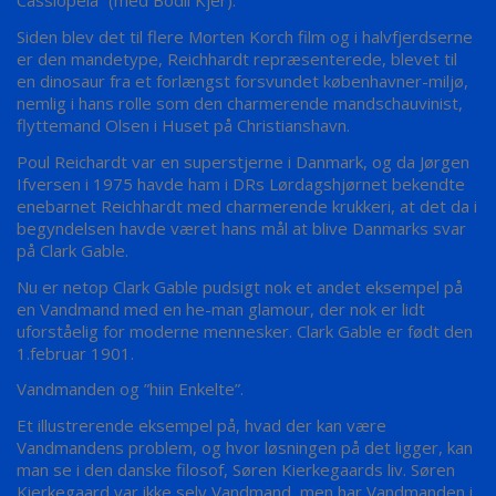
Cassiopeia” (med Bodil Kjer).
Siden blev det til flere Morten Korch film og i halvfjerdserne
er den mandetype, Reichhardt repræsenterede, blevet til
en dinosaur fra et forlængst forsvundet københavner-miljø,
nemlig i hans rolle som den charmerende mandschauvinist,
flyttemand Olsen i Huset på Christianshavn.
Poul Reichardt var en superstjerne i Danmark, og da Jørgen
Ifversen i 1975 havde ham i DRs Lørdagshjørnet bekendte
enebarnet Reichhardt med charmerende krukkeri, at det da i
begyndelsen havde været hans mål at blive Danmarks svar
på Clark Gable.
Nu er netop Clark Gable pudsigt nok et andet eksempel på
en Vandmand med en he-man glamour, der nok er lidt
uforståelig for moderne mennesker. Clark Gable er født den
1.februar 1901.
Vandmanden og ”hiin Enkelte”.
Et illustrerende eksempel på, hvad der kan være
Vandmandens problem, og hvor løsningen på det ligger, kan
man se i den danske filosof, Søren Kierkegaards liv. Søren
Kierkegaard var ikke selv Vandmand, men har Vandmanden i