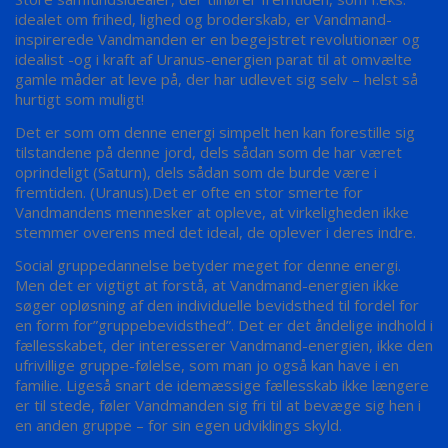
idealet om frihed, lighed og broderskab, er Vandmand-
inspirerede Vandmanden er en begejstret revolutionær og
idealist -og i kraft af Uranus-energien parat til at omvælte
gamle måder at leve på, der har udlevet sig selv – helst så
hurtigt som muligt!
Det er som om denne energi simpelt hen kan forestille sig
tilstandene på denne jord, dels sådan som de har været
oprindeligt (Saturn), dels sådan som de burde være i
fremtiden. (Uranus).Det er ofte en stor smerte for
Vandmandens mennesker at opleve, at virkeligheden ikke
stemmer overens med det ideal, de oplever i deres indre.
Social gruppedannelse betyder meget for denne energi.
Men det er vigtigt at forstå, at Vandmand-energien ikke
søger opløsning af den individuelle bevidsthed til fordel for
en form for”gruppebevidsthed”. Det er det åndelige indhold i
fællesskabet, der interesserer Vandmand-energien, ikke den
ufrivillige gruppe-følelse, som man jo også kan have i en
familie. Ligeså snart de idemæssige fællesskab ikke længere
er til stede, føler Vandmanden sig fri til at bevæge sig hen i
en anden gruppe – for sin egen udviklings skyld.