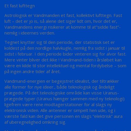
Et fast lufttegn
Astrologisk er Vandmanden et fast, kollektivt lufttegn. Fast
luft – det er jo is, så alene det siger lidt om, hvor det er,
Vandmandens energi risikerer at komme til at”sidde fast”-
nemlig i ideernes verden.
Tegnet knytter sig til den periode, der statistisk set er
koldest på den nordlige halvkugle, nemlig fra sidst i januar til
sidst i februar. I den periode bider vinteren sig for alvor fast.
Mere vinter bliver det ikke ! Vandmand-tiden i årsløbet kan
være en kilde til stor intellektuel og mental fordybelse – som
på ingen andre tider af året.
Vandmand-energien er begejstret idealist, der tiltrækker
alle former for nye ideer., både teknologisk og åndeligt
prægede. På det teknologiske område kan visse Uranus-
prægede typer (Uranus hænger sammen med ny teknologi)
ligefrem være rene modtagerstationer for al slags ny
elektronisk viden. Alle antenner er simpelt hen ude, og i
værste fald kan det give personen en slags ”elektrisk” aura
af uberegnelighed omkring sig.