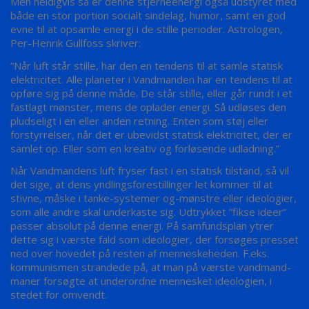
Men heldigvis så er denne stjerneenergi også udstyret med
både en stor portion socialt sindelag, humor, samt en god
evne til at opsamle energi i de stille perioder. Astrologen,
Per-Henrik Gullfoss skriver:
”Når luft står stille, har den en tendens til at samle statisk
elektricitet. Alle planeter i Vandmanden har en tendens til at
opføre sig på denne måde. De står stille, eller går rundt i et
fastlagt mønster, mens de oplader energi. Så udløses den
pludseligt i en eller anden retning. Enten som støj eller
forstyrrelser, når det er ubevidst statisk elektricitet, der er
samlet op. Eller som en kreativ og forløsende udladning.”
Når Vandmandens luft fryser fast i en statisk tilstand, så vil
det sige, at dens yndlingsforestillinger let kommer til at
stivne, måske i tanke-systemer og-mønstre eller ideologier,
som alle andre skal underkaste sig. Udtrykket ”fikse ideer”
passer absolut på denne energi. På samfundsplan ytrer
dette sig i værste fald som ideologier, der forsøges presset
ned over hovedet på resten af menneskeheden. F.eks.
kommunismen strandede på, at man på værste vandmand-
maner forsøgte at underordne mennesket ideologien, i
stedet for omvendt.