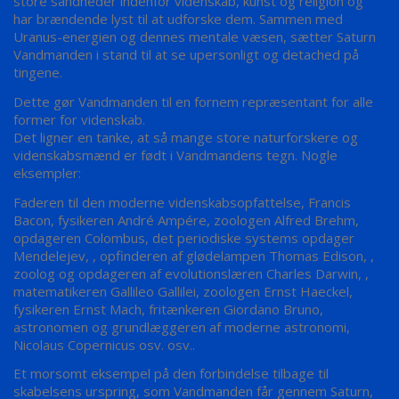
store sandheder indenfor videnskab, kunst og religion og
har brændende lyst til at udforske dem. Sammen med
Uranus-energien og dennes mentale væsen, sætter Saturn
Vandmanden i stand til at se upersonligt og detached på
tingene.
Dette gør Vandmanden til en fornem repræsentant for alle
former for videnskab.
Det ligner en tanke, at så mange store naturforskere og
videnskabsmænd er født i Vandmandens tegn. Nogle
eksempler:
Faderen til den moderne videnskabsopfattelse, Francis
Bacon, fysikeren André Ampére, zoologen Alfred Brehm,
opdageren Colombus, det periodiske systems opdager
Mendelejev, , opfinderen af glødelampen Thomas Edison, ,
zoolog og opdageren af evolutionslæren Charles Darwin, ,
matematikeren Gallileo Gallilei, zoologen Ernst Haeckel,
fysikeren Ernst Mach, fritænkeren Giordano Bruno,
astronomen og grundlæggeren af moderne astronomi,
Nicolaus Copernicus osv. osv..
Et morsomt eksempel på den forbindelse tilbage til
skabelsens urspring, som Vandmanden får gennem Saturn,