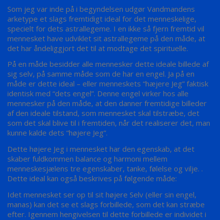
Som jeg var inde på i begyndelsen udgør Vandmandens
arketype et slags fremtidigt ideal for det menneskelige,
specielt for dets astrallegeme. I en ikke så fjern fremtid vil
mennesket have udviklet sit astrallegeme på den måde, at
det har åndeliggjort det til at modtage det spirituelle.
På en måde besidder alle mennesker dette ideale billede af
sig selv, på samme måde som de har en engel. Ja på en
måde er dette ideal – eller menneskets “hæjere Jeg” faktisk
identisk med “dets engel”. Denne engel virker hos alle
mennesker på den måde, at den danner fremtidige billeder
af den ideale tilstand, som mennesket skal tilstræbe, det
som det skal blive til i fremtiden, når det realiserer det, man
kunne kalde dets “højere Jeg”.
Dette højere Jeg i mennesket har den egenskab, at det
skaber fuldkommen balance og harmoni mellem
menneskesjælens tre egenskaber, tanke, følelse og vilje. .
Dette ideal kan også beskrives på følgende måde:
Idet mennesket ser op til sit højere Selv (eller sin engel,
manas) kan det se et slags forbillede, som det kan stræbe
efter. Igennem hengivelsen til dette forbillede er individet i