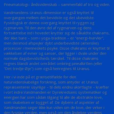
Pneumatologi– åndsvidenskab – sammenfald af tro og viden.
Vandmandens Uranus-dimension er også knyttet til
overgangen mellem det bevidste og det ubevidste.
Fysiologisk er denne overgang knyttet til ryggen og
rygmarven. Til den øvre del af rygmarven og dens
fortsættelse ind i hovedet knytter sig de såkaldte chakrams,
der ikke bare – som i yoga-tradition – er ”energi-hvirvler”,
men derimod afspejler dybt underbevidste (æteriske)
processer i menneskets psyke. Disse chakrams er knyttet til
vækkelsen af evner og sanser, der ligger i dvale under den
normale dagsbevidstheds tærskel.. Til disse chakrams
regnes blandt andet området omkring pinealkirtlen (eller
”Det tredje Øje”) som også henregnes til Uranus.
Her i vi inde på et grænsetilfælde for den
naturvidenskabelige forskning, som antyder at Uranus
repræsenterer usynlige – til dels endnu ukortlagte – kræfter
i vort indre.Vandmanden er Dyrekredsens systematiker og
energien har som sådan tilgang til alle de abstrakte love,
som skabelsen er bygget af. De dybere af aspekter af
Vandmanden søger ikke kun viden om de love, der virker i
den fysiske verden, men også om den åndelige verdens