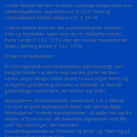
I milde tilfælde kan det resultere i ustyrlige desperados som
håndboldspilleren, Anja Andersen (f. 15.2.1969) og
rockmusikeren Robbie Williams (13. 2. 1974).
I værre tilfælde kommer det psykopatologiske stærkere
frem og fremkalder typer som den fir-dobbelte morder,
Peter Lundin (f. 15.2. 1971) eller den norske massemorder,
Anders Behring Breivik (f. 13.2. 1979)
En hørm af maskulinitet
En sjov egenskab ved Vandmandens stjerneenergi, som
muligvis bunder i at dette tegn via den gamle hersker,
Saturn, peger tilbage i tiden (mens Uranus peger frem), og
at tegnets grundenergi desuden er maskulin, er den lidt
gammeldags mandehørm, der knytter sig til det.
Skuespilleren, Poul Reichhardt, (Vandmand, f. d. 2. februar
1913) er et godt eksempel på dette. Selv om han ifølge
filmeksperter ”hadede machoattituder”, så spiller han sig fra
midten af fyrrerne ind i alle bankende pigehjerter med film
som ”De røde Enge”, der blev hans
hovedrollegennembrud,”Soldaten og Jenny” og “Mød mig på