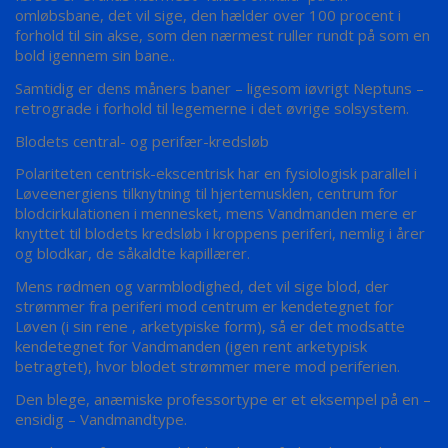
omløbsbane, det vil sige, den hælder over 100 procent i
forhold til sin akse, som den nærmest ruller rundt på som en
bold igennem sin bane..
Samtidig er dens måners baner – ligesom iøvrigt Neptuns –
retrograde i forhold til legemerne i det øvrige solsystem.
Blodets central- og perifær-kredsløb
Polariteten centrisk-ekscentrisk har en fysiologisk parallel i
Løveenergiens tilknytning til hjertemusklen, centrum for
blodcirkulationen i mennesket, mens Vandmanden mere er
knyttet til blodets kredsløb i kroppens periferi, nemlig i årer
og blodkar, de såkaldte kapillærer.
Mens rødmen og varmblodighed, det vil sige blod, der
strømmer fra periferi mod centrum er kendetegnet for
Løven (i sin rene , arketypiske form), så er det modsatte
kendetegnet for Vandmanden (igen rent arketypisk
betragtet), hvor blodet strømmer mere mod periferien.
Den blege, anæmiske professortype er et eksempel på en –
ensidig – Vandmandtype.