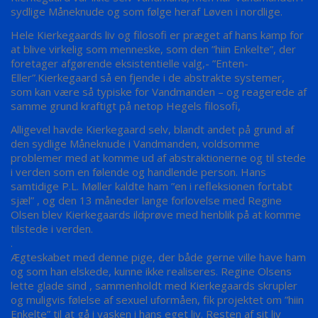
sydlige Måneknude og som følge heraf Løven i nordlige.
Hele Kierkegaards liv og filosofi er præget af hans kamp for
at blive virkelig som menneske, som den ”hiin Enkelte”, der
foretager afgørende eksistentielle valg,- ”Enten-
Eller”.Kierkegaard så en fjende i de abstrakte systemer,
som kan være så typiske for Vandmanden – og reagerede af
samme grund kraftigt på netop Hegels filosofi,
Alligevel havde Kierkegaard selv, blandt andet på grund af
den sydlige Måneknude i Vandmanden, voldsomme
problemer med at komme ud af abstraktionerne og til stede
i verden som en følende og handlende person. Hans
samtidige P.L. Møller kaldte ham ”en i refleksionen fortabt
sjæl” , og den 13 måneder lange forlovelse med Regine
Olsen blev Kierkegaards ildprøve med henblik på at komme
tilstede i verden.
.
Ægteskabet med denne pige, der både gerne ville have ham
og som han elskede, kunne ikke realiseres. Regine Olsens
lette glade sind , sammenholdt med Kierkegaards skrupler
og muligvis følelse af sexuel uformåen, fik projektet om ”hiin
Enkelte” til at gå i vasken i hans eget liv. Resten af sit liv