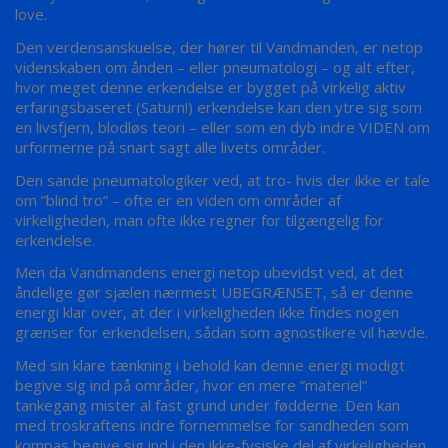
love.
Den verdensanskuelse, der hører til Vandmanden, er netop
videnskaben om ånden – eller pneumatologi – og alt efter,
hvor meget denne erkendelse er bygget på virkelig aktiv
erfaringsbaseret (Saturn!) erkendelse kan den ytre sig som
en livsfjern, blodløs teori – eller som en dyb indre VIDEN om
urformerne på snart sagt alle livets områder.
Den sande pneumatologiker ved, at tro- hvis der ikke er tale
om ”blind tro” – ofte er en viden om områder af
virkeligheden, man ofte ikke regner for tilgængelig for
erkendelse.
Men da Vandmandens energi netop ubevidst ved, at det
åndelige gør sjælen nærmest UBEGRÆNSET, så er denne
energi klar over, at der i virkeligheden ikke findes nogen
grænser for erkendelsen, sådan som agnostikere vil hævde.
Med sin klare tænkning i behold kan denne energi modigt
begive sig ind på områder, hvor en mere ”materiel”
tankegang mister al fast grund under fødderne. Den kan
med troskraftens indre fornemmelse for sandheden som
kompas begive sig ind i den ikke-fysiske del af virkeligheden