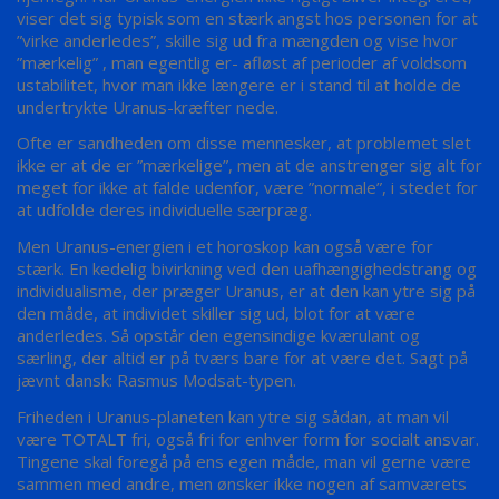
viser det sig typisk som en stærk angst hos personen for at
”virke anderledes”, skille sig ud fra mængden og vise hvor
”mærkelig” , man egentlig er- afløst af perioder af voldsom
ustabilitet, hvor man ikke længere er i stand til at holde de
undertrykte Uranus-kræfter nede.
Ofte er sandheden om disse mennesker, at problemet slet
ikke er at de er ”mærkelige”, men at de anstrenger sig alt for
meget for ikke at falde udenfor, være ”normale”, i stedet for
at udfolde deres individuelle særpræg.
Men Uranus-energien i et horoskop kan også være for
stærk. En kedelig bivirkning ved den uafhængighedstrang og
individualisme, der præger Uranus, er at den kan ytre sig på
den måde, at individet skiller sig ud, blot for at være
anderledes. Så opstår den egensindige kværulant og
særling, der altid er på tværs bare for at være det. Sagt på
jævnt dansk: Rasmus Modsat-typen.
Friheden i Uranus-planeten kan ytre sig sådan, at man vil
være TOTALT fri, også fri for enhver form for socialt ansvar.
Tingene skal foregå på ens egen måde, man vil gerne være
sammen med andre, men ønsker ikke nogen af samværets