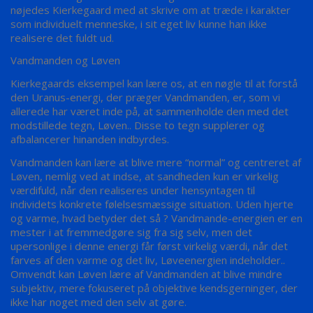
nøjedes Kierkegaard med at skrive om at træde i karakter
som individuelt menneske, i sit eget liv kunne han ikke
realisere det fuldt ud.
Vandmanden og Løven
Kierkegaards eksempel kan lære os, at en nøgle til at forstå
den Uranus-energi, der præger Vandmanden, er, som vi
allerede har været inde på, at sammenholde den med det
modstillede tegn, Løven.. Disse to tegn supplerer og
afbalancerer hinanden indbyrdes.
Vandmanden kan lære at blive mere “normal” og centreret af
Løven, nemlig ved at indse, at sandheden kun er virkelig
værdifuld, når den realiseres under hensyntagen til
individets konkrete følelsesmæssige situation. Uden hjerte
og varme, hvad betyder det så ? Vandmande-energien er en
mester i at fremmedgøre sig fra sig selv, men det
upersonlige i denne energi får først virkelig værdi, når det
farves af den varme og det liv, Løveenergien indeholder..
Omvendt kan Løven lære af Vandmanden at blive mindre
subjektiv, mere fokuseret på objektive kendsgerninger, der
ikke har noget med den selv at gøre.