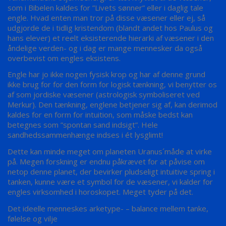
som i Bibelen kaldes for ”Livets sønner” eller i daglig tale
engle. Hvad enten man tror på disse væsener eller ej, så
udgjorde de i tidlig kristendom (blandt andet hos Paulus og
hans elever) et reelt eksisterende hierarki af væsener i den
åndelige verden- og i dag er mange mennesker da også
overbevist om engles eksistens.
Engle har jo ikke nogen fysisk krop og har af denne grund
ikke brug for for den form for logisk tænkning, vi benytter os
af som jordiske væsener (astrologisk symboliseret ved
Merkur). Den tænkning, englene betjener sig af, kan derimod
kaldes for en form for intuition, som måske bedst kan
betegnes som ”spontan sand indsigt”. Hele
sandhedssammenhænge indses i ét lysglimt!
Dette kan minde meget om planeten Uranus´måde at virke
på. Megen forskning er endnu påkrævet for at påvise om
netop denne planet, der bevirker pludseligt intuitive spring i
tanken, kunne være et symbol for de væsener, vi kalder for
engles virksomhed i horoskopet. Meget tyder på det.
Det ideelle menneskes arketype- – balance mellem tanke,
følelse og vilje