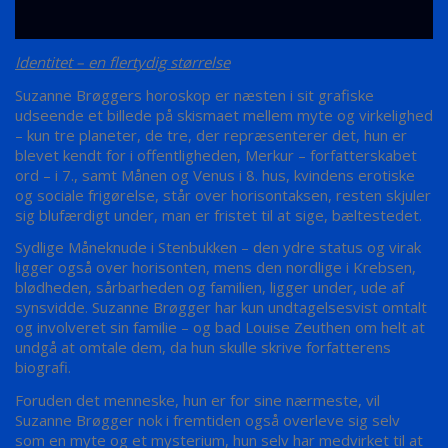
Identitet – en flertydig størrelse
Suzanne Brøggers horoskop er næsten i sit grafiske
udseende et billede på skismaet mellem myte og virkelighed
– kun tre planeter, de tre, der repræsenterer det, hun er
blevet kendt for i offentligheden, Merkur – forfatterskabet
ord – i 7., samt Månen og Venus i 8. hus, kvindens erotiske
og sociale frigørelse, står over horisontaksen, resten skjuler
sig blufærdigt under, man er fristet til at sige, bæltestedet.
Sydlige Måneknude i Stenbukken – den ydre status og virak
ligger også over horisonten, mens den nordlige i Krebsen,
blødheden, sårbarheden og familien, ligger under, ude af
synsvidde. Suzanne Brøgger har kun undtagelsesvist omtalt
og involveret sin familie – og bad Louise Zeuthen om helt at
undgå at omtale dem, da hun skulle skrive forfatterens
biografi.
Foruden det menneske, hun er for sine nærmeste, vil
Suzanne Brøgger nok i fremtiden også overleve sig selv
som en myte og et mysterium, hun selv har medvirket til at