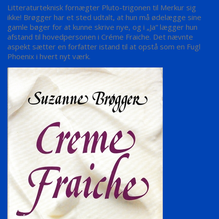
Litteraturteknisk fornægter Pluto-trigonen til Merkur sig
ikke! Brøgger har et sted udtalt, at hun må ødelægge sine
gamle bøger for at kunne skrive nye, og i „Ja“ lægger hun
afstand til hovedpersonen i Créme Fraiche. Det nævnte
aspekt sætter en forfatter istand til at opstå som en Fugl
Phoenix i hvert nyt værk.