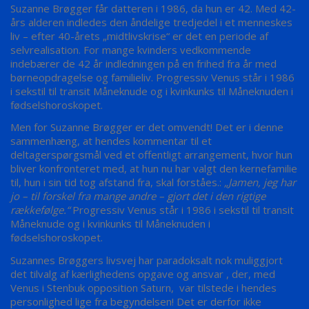
Suzanne Brøgger får datteren i 1986, da hun er 42. Med 42-
års alderen indledes den åndelige tredjedel i et menneskes
liv – efter 40-årets „midtlivskrise“ er det en periode af
selvrealisation. For mange kvinders vedkommende
indebærer de 42 år indledningen på en frihed fra år med
børneopdragelse og familieliv. Progressiv Venus står i 1986
i sekstil til transit Måneknude og i kvinkunks til Måneknuden i
fødselshoroskopet.
Men for Suzanne Brøgger er det omvendt! Det er i denne
sammenhæng, at hendes kommentar til et
deltagerspørgsmål ved et offentligt arrangement, hvor hun
bliver konfronteret med, at hun nu har valgt den kernefamilie
til, hun i sin tid tog afstand fra, skal forståes.:
„Jamen, jeg har
jo – til forskel fra mange andre – gjort det i den rigtige
rækkefølge.“
Progressiv Venus står i 1986 i sekstil til transit
Måneknude og i kvinkunks til Måneknuden i
fødselshoroskopet.
Suzannes Brøggers livsvej har paradoksalt nok muliggjort
det tilvalg af kærlighedens opgave og ansvar , der, med
Venus i Stenbuk opposition Saturn, var tilstede i hendes
personlighed lige fra begyndelsen! Det er derfor ikke