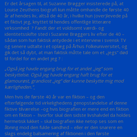
Er det årsagen til, at Suzanne Brøgger insisterede på, at
Louise Zeuthens biografi kun måtte omhandle de første 40
år af hendes liv, altså de 40 år, i hvilke hun (over)levede på
et fiktivt jeg, knyttet til hendes offentlige litterære
virksomhed ? Fandt der et voldsomt værdi- og
identitetsskifte sted i Suzanne Brøggers liv efter de 40 –
sådan som hun faktisk antydede i et interview i svensk TV
og senere udtalte i et oplæg på Århus Folkeuniversitet, og
gik det så dybt, at man faktisk måtte tale om et „jegs“ død
til fordel for en andet jeg ? :
„
Også jeg havde engang brug for et andet „jeg“ som
beskyttelse. Også jeg havde engang haft brug for et
glamourøst, grandiost „jeg“ der kunne beskytte mig mod
kærligheden.“
Men hvis de første 40 år var en fiktion – og den
efterfølgende tid virkelighedens genopstandelse af denne
fiktive tilværelse –og hvis biografien er mere end en fiktion
om en fiktion – hvorfor skal den sidste livshalvdel da holdes
hermetisk lukket – skal biografien ikke netop ses som en
åbning mod den fulde sandhed – eller er den snarere en
slags endelig balsamering af fiktionen i den første