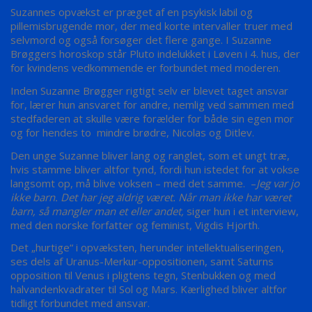
Suzannes opvækst er præget af en psykisk labil og
pillemisbrugende mor, der med korte intervaller truer med
selvmord og også forsøger det flere gange. I Suzanne
Brøggers horoskop står Pluto indelukket i Løven i 4. hus, der
for kvindens vedkommende er forbundet med moderen.
Inden Suzanne Brøgger rigtigt selv er blevet taget ansvar
for, lærer hun ansvaret for andre, nemlig ved sammen med
stedfaderen at skulle være forælder for både sin egen mor
og for hendes to mindre brødre, Nicolas og Ditlev.
Den unge Suzanne bliver lang og ranglet, som et ungt træ,
hvis stamme bliver altfor tynd, fordi hun istedet for at vokse
langsomt op, må blive voksen – med det samme. –
Jeg var jo
ikke barn. Det har jeg aldrig været. Når man ikke har været
barn, så mangler man et eller andet,
siger hun i et interview,
med den norske forfatter og feminist, Vigdis Hjorth.
Det „hurtige“ i opvæksten, herunder intellektualiseringen,
ses dels af Uranus-Merkur-oppositionen, samt Saturns
opposition til Venus i pligtens tegn, Stenbukken og med
halvandenkvadrater til Sol og Mars. Kærlighed bliver altfor
tidligt forbundet med ansvar.