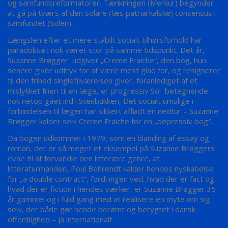
og samfundsreformatorer. Tænkningen (Merkur) begynder
at gå på tværs af den solare (læs patriarkalske) consensus i
samfundet (Solen).
Længslen efter et mere stabilt socialt tilhørsforhold har
paradoksalt nok været stor på samme tidspunkt. Det år,
Suzanne Brøgger udgiver „Creme Fraiche“, den bog, hun
senere giver udtryk for at være mest glad for, og resignerer
til den frihed singletilværelsen giver, foranlediget af et
mislykket frieri til en læge, er progressiv Sol betegnende
nok netop gået ind i Stenbukken, Det socialt umulige i
forbindelsen til lægen har sikkert affødt en nedtur – Suzanne
Brøgger kalder selv Creme Fraiche for en „depressiv bog“.
Da bogen udkommer i 1979, som en blanding af essay og
roman, der er så meget et eksempel på Suzanne Brøggers
evne til at forvandle den litterære genre, at
litteraturmanden, Poul Behrendt kalder hendes nyskabelse
for „a double contract“, fordi ingen ved, hvad der er fact og
hvad der er fiction i hendes værker, er Suzanne Brøgger 35
år gammel og i fuld gang med at realisere en myte om sig
selv, der både gør hende berømt og berygtet i dansk
offentlighed – ja internationalt.