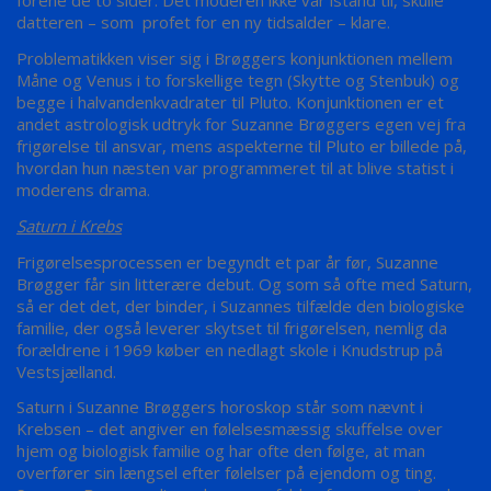
forene de to sider. Det moderen ikke var istand til, skulle
datteren – som profet for en ny tidsalder – klare.
Problematikken viser sig i Brøggers konjunktionen mellem
Måne og Venus i to forskellige tegn (Skytte og Stenbuk) og
begge i halvandenkvadrater til Pluto. Konjunktionen er et
andet astrologisk udtryk for Suzanne Brøggers egen vej fra
frigørelse til ansvar, mens aspekterne til Pluto er billede på,
hvordan hun næsten var programmeret til at blive statist i
moderens drama.
Saturn i Krebs
Frigørelsesprocessen er begyndt et par år før, Suzanne
Brøgger får sin litterære debut. Og som så ofte med Saturn,
så er det det, der binder, i Suzannes tilfælde den biologiske
familie, der også leverer skytset til frigørelsen, nemlig da
forældrene i 1969 køber en nedlagt skole i Knudstrup på
Vestsjælland.
Saturn i Suzanne Brøggers horoskop står som nævnt i
Krebsen – det angiver en følelsesmæssig skuffelse over
hjem og biologisk familie og har ofte den følge, at man
overfører sin længsel efter følelser på ejendom og ting.