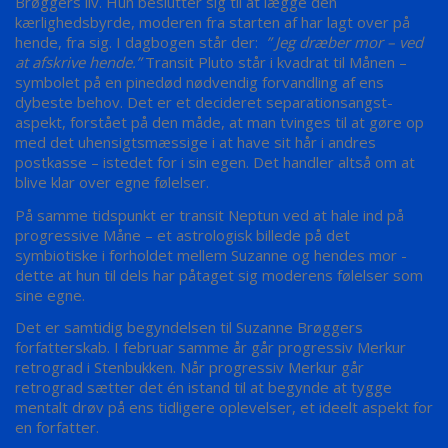
Brøggers liv. Hun beslutter sig til at lægge den
kærlighedsbyrde, moderen fra starten af har lagt over på
hende, fra sig. I dagbogen står der:
” Jeg
dræber
mor – ved
at afskrive hende.”
Transit Pluto står i kvadrat til Månen –
symbolet på en pinedød nødvendig forvandling af ens
dybeste behov. Det er et decideret separationsangst-
aspekt, forstået på den måde, at man tvinges til at gøre op
med det uhensigtsmæssige i at have sit hår i andres
postkasse – istedet for i sin egen. Det handler altså om at
blive klar over egne følelser.
På samme tidspunkt er transit Neptun ved at hale ind på
progressive Måne – et astrologisk billede på det
symbiotiske i forholdet mellem Suzanne og hendes mor -
dette at hun til dels har påtaget sig moderens følelser som
sine egne.
Det er samtidig begyndelsen til Suzanne Brøggers
forfatterskab. I februar samme år går progressiv Merkur
retrograd i Stenbukken. Når progressiv Merkur går
retrograd sætter det én istand til at begynde at tygge
mentalt drøv på ens tidligere oplevelser, et ideelt aspekt for
en forfatter.