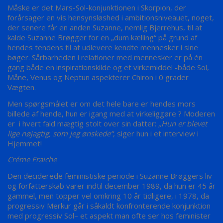
Måske er det Mars-Sol-konjunktionen i Skorpion, der
forårsager en vis hensynsløshed i ambitionsniveauet, noget,
der senere får en anden Suzanne, nemlig Bjerrehus, til at
kalde Suzanne Brøgger for en „dum kælling“ på grund af
hendes tendens til at udlevere kendte mennesker i sine
bøger. Sårbarheden i relationer med mennesker er på én
gang både en inspirationskilde og et virkemiddel -både Sol,
Måne, Venus og Neptun aspekterer Chiron i 0 grader
Vægten.
Men spørgsmålet er om det hele bare er hendes mors
billede af hende, hun er igang med at virkeliggøre ? Moderen
er i hvert fald mægtig stolt over sin datter:
„Hun er blevet
lige nøjagtig, som jeg ønskede“
, siger hun i et interview i
Hjemmet!
Créme Fraiche
Den deciderede feministiske periode i Suzanne Brøggers liv
og forfatterskab varer indtil december 1989, da hun er 45 år
gammel, men topper vel omkring 10 år tidligere, i 1978, da
progressiv Merkur går i såkaldt konfronterende konjunktion
med progressiv Sol– et aspekt man ofte ser hos feminister