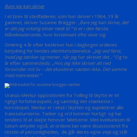
Bare jeg kan skrive
I et brev til stedfaderen, som hun skriver i 1964, 19 år
gammel, skriver Suzanne Brøgger:
„Bare jeg kan skrive, det
er dét jeg virkelig bliver nødt til.“
Vi er i den første
Måneknuderunde, hvor livstemaet ofte viser sig.
Omkring 4 år efter beskriver hun i dagbogen ordenes
betydning for hendes identitetsdannelse.
„Jeg ved først,
hvad jeg tænker og mener, når jeg har skrevet det…“
Og to
år efter sammesteds:
„Hvis jeg ikke skriver alt ned
forsvinder mit liv – det eksisterer næsten ikke. Det samme
med mennesker.“
Uranus-Merkur oppositionen fra Tvilling til Skytte er et
rigtigt forfatteraspekt, og samtidig det stærkeste i
horoskopet. Merkur er i eksil i Skytten og aspekterer alle
transsaturnierne. Tanker og ord kommer hurtigt og har
tendens til at skøjte henover følelserne. Men kvinkunksen til
Saturn antyder også, at ordene kan være disassocieret fra
resten af personligheden, de går deres egne veje og står