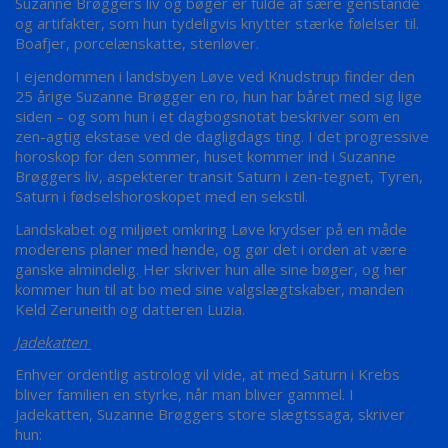
Suzanne Brøggers liv og bøger er fulde af sære genstande
og artifakter, som hun tydeligvis knytter stærke følelser til.
Boafjer, porcelænskatte, stenløver.
I ejendommen i landsbyen Løve ved Knudstrup finder den
25 årige Suzanne Brøgger en ro, hun har båret med sig lige
siden – og som hun i et dagbogsnotat beskriver som en
zen-agtig ekstase ved de dagligdags ting. I det progressive
horoskop for den sommer, huset kommer ind i Suzanne
Brøggers liv, aspekterer transit Saturn i zen-tegnet, Tyren,
Saturn i fødselshoroskopet med en sekstil.
Landskabet og miljøet omkring Løve krydser på en måde
moderens planer med hende, og gør det i orden at være
ganske almindelig. Her skriver hun alle sine bøger, og her
kommer hun til at bo med sine valgslægtskaber, manden
Keld Zeruneith og datteren Luzia.
Jadekatten
Enhver ordentlig astrolog vil vide, at med Saturn i Krebs
bliver familien en styrke, når man bliver gammel. I
Jadekatten, Suzanne Brøggers store slægtssaga, skriver
hun: