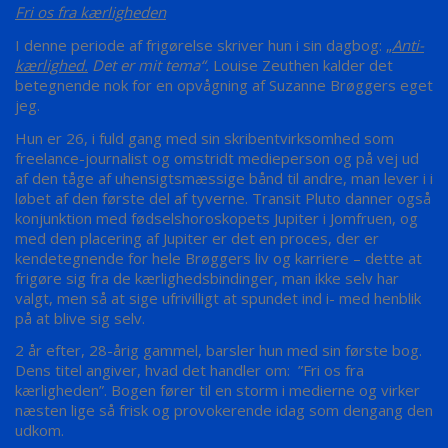
Fri os fra
kærligheden
I denne periode af frigørelse skriver hun i sin dagbog: „
Anti-
kærlighed.
Det er mit tema“.
Louise Zeuthen kalder det
betegnende nok for en opvågning af Suzanne Brøggers eget
jeg.
Hun er 26, i fuld gang med sin skribentvirksomhed som
freelance-journalist og omstridt medieperson og på vej ud
af den tåge af uhensigtsmæssige bånd til andre, man lever i i
løbet af den første del af tyverne. Transit Pluto danner også
konjunktion med fødselshoroskopets Jupiter i Jomfruen, og
med den placering af Jupiter er det en proces, der er
kendetegnende for hele Brøggers liv og karriere – dette at
frigøre sig fra de kærlighedsbindinger, man ikke selv har
valgt, men så at sige ufrivilligt at spundet ind i- med henblik
på at blive sig selv.
2 år efter, 28-årig gammel, barsler hun med sin første bog.
Dens titel angiver, hvad det handler om: ”Fri os fra
kærligheden”. Bogen fører til en storm i medierne og virker
næsten lige så frisk og provokerende idag som dengang den
udkom.