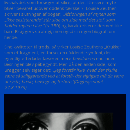
livshalvdel, som forsøger at sikre, at den litterære myte
bliver bevaret udover dødens tærskel ? Louise Zeuthen
skriver i slutningen af bogen:
„Afsløringen af myten som
„ikke eksisterende“ står side om side med det stof, som
holder myten i live.“
(s. 350) og karakteriserer dermed ikke
bare Brøggers strategi, men også sin egen biografi om
hende.
Sine kvaliteter til trods, så virker Louise Zeuthens „Krukke“
som et fragment, en torso, en ufuldendt symfoni, der
egentlig efterlader læseren mere
bewildered
end inden
læsningen blev påbegyndt. Men på den anden side, som
Brøgger selv siger det:
„Jeg forstår ikke, hvad der skulle
være så saliggørende ved at forstå- det vigtigste må da være
at ryste, bæve, bevæge og forføre.“(Dagbogsnotat,
27.8.1973)