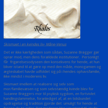
Skismaet i en kvindes liv- Måne-Venus
Det er ikke kærligheden som sådan, Suzanne Brøgger gør
oprør mod, men dens forældede institutioner. Personligt
får frigørelsesodyseen den konsekvens for hende, at hun
bliver istand til at gøre op med den måde, monogamien og
ægteskabet havde udfoldet sig på i hendes ophavsfamilie,
ikke mindst i moderens liv.
Skismaet imellem at realisere sig selv som
mor/familievæsen og som selvstændig kvinde blev for
Suzanne Brøggers mor til psykisk sygdom, en fortvivlet
handlingslammelse, foranlediget af, at en tidsbundet
opdragelse og tradition gjorde det umuligt for hende at