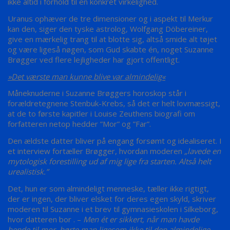
ikke altid i forhold til en konkret virkelighed.
Uranus ophæver de tre dimensioner og i aspekt til Merkur
kan den, siger den tyske astrolog, Wolfgang Döbereiner,
give en mærkelig trang til at blotte sig, altså smide alt tøjet
og være ligeså nøgen, som Gud skabte én, noget Suzanne
Brøgger ved flere lejligheder har gjort offentligt.
»Det værste man kunne blive var almindelig«
Måneknuderne i Suzanne Brøggers horoskop står i
forældretegnene Stenbuk-Krebs, så det er helt lovmæssigt,
at de to første kapitler i Louise Zeuthens biografi om
forfatteren netop hedder ”Mor” og ”Far”.
Den ældste datter bliver på engang forsømt og idealiseret. I
et interview fortæller Brøgger, hvordan moderen
„lavede en
mytologisk forestilling ud af mig lige fra starten. Altså helt
urealistisk.”
Det, hun er som almindeligt menneske, tæller ikke rigtigt,
der er ingen, der bliver elsket for deres egen skyld, skriver
moderen til Suzanne i et brev til gymnasieskolen i Silkeborg,
hvor datteren bor . –
Men ét er sikkert, når man havde
hende til mor, hørte man ligesom ikke til den almindelige