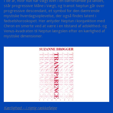
I de år, hvor hun har valgt livet i en børnefamilie på landet,
står progressive Måne i Vægt, og transit Neptun går over
progressive descendant, et symbol for den dæmrende
mystiske hverdagsoplevelse, der også findes latent i
fødselshoroskopet. Her antyder Neptun i konjunktion med
Chiron en smerte ved at være i en tilstand af adskilthed- og
Venus-kvadraten til Neptun længslen efter en kærlighed af
mystiske dimensioner.
Kærlighed – i rigtig rækkefølge