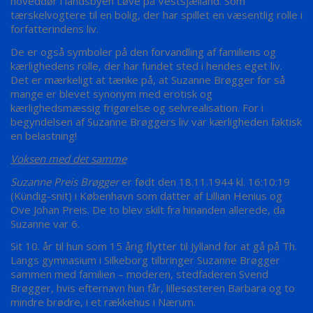
hoveddør i landsbyen Løve på Vestsjælland. Som
tærskelvogtere til en bolig, der har spillet en væsentlig rolle i
forfatterindens liv.
De er også symboler på den forvandling af familiens og
kærlighedens rolle, der har fundet sted i hendes eget liv.
Det er mærkeligt at tænke på, at Suzanne Brøgger for så
mange er blevet synonym med erotisk og
kærlighedsmæssig frigørelse og selvrealisation. For i
begyndelsen af Suzanne Brøggers liv var kærligheden faktisk
en belastning!
Voksen med det samme
Suzanne Preis Brøgger
er født den 18.11.1944 kl. 16:10:19
(Kündig-snit) i København som datter af Lillian Henius og
Ove Johan Preis. De to blev skilt fra hinanden allerede, da
Suzanne var 6.
Sit 10. år til hun som 15 årig flytter til Jylland for at gå på Th.
Langs gymnasium i Silkeborg tilbringer Suzanne Brøgger
sammen med familien – moderen, stedfaderen Svend
Brøgger, hvis efternavn hun får, lillesøsteren Barbara og to
mindre brødre, i et rækkehus i Nærum.