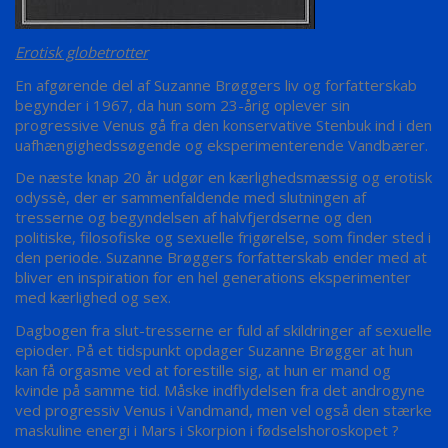
Erotisk globetrotter
En afgørende del af Suzanne Brøggers liv og forfatterskab
begynder i 1967, da hun som 23-årig oplever sin
progressive Venus gå fra den konservative Stenbuk ind i den
uafhængighedssøgende og eksperimenterende Vandbærer.
De næste knap 20 år udgør en kærlighedsmæssig og erotisk
odyssè, der er sammenfaldende med slutningen af
tresserne og begyndelsen af halvfjerdserne og den
politiske, filosofiske og sexuelle frigørelse, som finder sted i
den periode. Suzanne Brøggers forfatterskab ender med at
bliver en inspiration for en hel generations eksperimenter
med kærlighed og sex.
Dagbogen fra slut-tresserne er fuld af skildringer af sexuelle
epioder. På et tidspunkt opdager Suzanne Brøgger at hun
kan få orgasme ved at forestille sig, at hun er mand og
kvinde på samme tid. Måske indflydelsen fra det androgyne
ved progressiv Venus i Vandmand, men vel også den stærke
maskuline energi i Mars i Skorpion i fødselshoroskopet ?