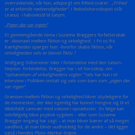
overraskende, når hun, adspurgt om frihed svarer:
„Frihed
er at erkende nødvendigheder“.
I fødselshoroskopet står
Uranus i halvsekstil til Saturn.
„Pigen der var ingen“
Et gennemgående tema i Suzanne Brøggers forfatterskab
er skismaet mellem fiktion og virkelighed. I Fri os fra
Kærligheden spørger hun: -hvorfor skabe fiktion, når
virkeligheden selv er blevet fiktiv ?
Wolfgang Döbereiner taler i forbindelse med den Saturn-
Neptun- forbindelse, Brøgger har i sit horoskop, om
”ophævelsen af virkelighedens vogter.”
Selv har hun i et
interview i Politiken omtalt sig selv som barn som
„pigen der
var ingen“.
Grænsen mellem fiktion og virkelighed bliver utydeligere for
de mennesker, der ikke egentlig har kunnet hengive sig til et
tillidsfuldt samvær med voksne i opvæksten. En følge kan
selvfølgelig blive psykisk sygdom – eller som Suzanne
Brøgger engang har sagt – at man bliver bærer af så meget
sandhed, at man bliver uudholdelig for de andre – det ligger
også i hendes Pluto-Merkur-trigon.