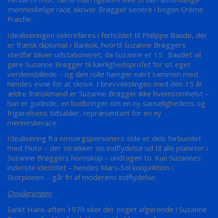
menneskelige race,
skriver Brøgger senere i bogen Créme
Fraiche.
Idealiseringen videreføres i forholdet til Philippe Baude, der
er fransk diplomat i Bankok, hvortil Suzanne Brøggers
stedfar bliver udstationeret, da Suzanne er 15. Baudet vil
gøre Suzanne Brøgger til kærlighedsprofet for sit eget
verdensbillede – og den rolle hænger nært sammen med
hendes evne for at skrive. I brevvekslingen med den 15 år
ældre franskmand er Suzanne Brøgger ikke hvemsomhelst –
hun er gudinde, en budbringer om en ny sanselighedens og
frigørelsens tidsalder, repræsentant for en ny
menneskerace.
Idealisering fra omsorgspersoners side er dels forbundet
med Pluto – der strækker sin indflydelse ud til alle planeter i
Suzanne Brøggers horoskop – undtagen to. Kun Suzannes
inderste identitet – hendes Mars-Sol konjunktion i
Skorpionen – går fri af moderens indflydelse.
Opvågningen
Sankt Hans-aften 1970 sker der noget afgørende i Suzanne