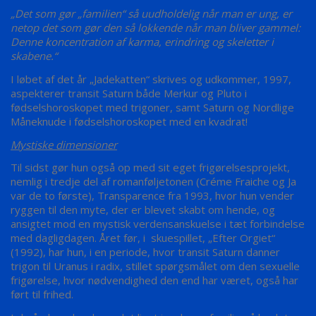
„Det som gør „familien“ så uudholdelig når man er ung, er
netop det som gør den så lokkende når man bliver gammel:
Denne koncentration af karma, erindring og skeletter i
skabene.“
I løbet af det år „Jadekatten“ skrives og udkommer, 1997,
aspekterer transit Saturn både Merkur og Pluto i
fødselshoroskopet med trigoner, samt Saturn og Nordlige
Måneknude i fødselshoroskopet med en kvadrat!
Mystiske dimensioner
Til sidst gør hun også op med sit eget frigørelsesprojekt,
nemlig i tredje del af romanføljetonen (Créme Fraiche og Ja
var de to første), Transparence fra 1993, hvor hun vender
ryggen til den myte, der er blevet skabt om hende, og
ansigtet mod en mystisk verdensanskuelse i tæt forbindelse
med dagligdagen. Året før, i skuespillet, „Efter Orgiet“
(1992), har hun, i en periode, hvor transit Saturn danner
trigon til Uranus i radix, stillet spørgsmålet om den sexuelle
frigørelse, hvor nødvendighed den end har været, også har
ført til frihed.