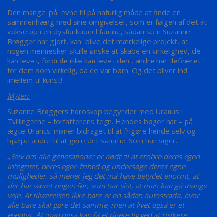
Den mangel på evne til på naturlig måde at finde en
sammenhæng med sine omgivelser, som er følgen af det at
vokse op i en dysfunktionel familie, sådan som Suzanne
Brøgger har gjort, kan blive det mærkelige projekt, at
nogen mennesker skulle ønske at skabe en virkelighed, de
kan leve i, fordi de ikke kan leve i den , andre har defineret
for dem som virkelig, da de var børn. Og det bliver ind
imellem til kunst!
Myten
Suzanne Brøggers horoskop begynder med Uranus i
Tvillingerne – forfatterens tegn. Hendes bøger har – på
ægte Uranus-maner bidraget til at frigøre hende selv og
hjælpe andre til at gøre det samme. Som hun siger:
„Selv om alle generationer er nødt til at erobre deres egen
integritet, deres egen frihed og undersøge deres egne
muligheder, så mener jeg det må have betydet enormt, at
der har været nogen før, som har vist, at man kan gå mange
veje. At tilværelsen ikke bare er en sådan autostrada, hvor
alle bare skal gøre det samme, men at livet også er et
eventyr. At man også kan få et rigere liv ved at risikere