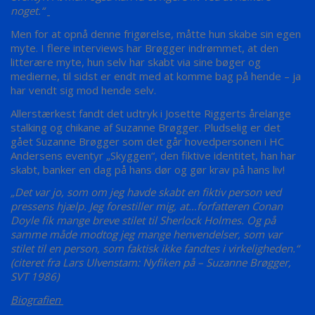
noget.“
Men for at opnå denne frigørelse, måtte hun skabe sin egen
myte. I flere interviews har Brøgger indrømmet, at den
litterære myte, hun selv har skabt via sine bøger og
medierne, til sidst er endt med at komme bag på hende – ja
har vendt sig mod hende selv.
Allerstærkest fandt det udtryk i Josette Riggerts årelange
stalking og chikane af Suzanne Brøgger. Pludselig er det
gået Suzanne Brøgger som det går hovedpersonen i HC
Andersens eventyr „Skyggen“, den fiktive identitet, han har
skabt, banker en dag på hans dør og gør krav på hans liv!
„Det var jo, som om jeg havde skabt en fiktiv person ved
pressens hjælp. Jeg forestiller mig, at…forfatteren Conan
Doyle fik mange breve stilet til Sherlock Holmes. Og på
samme måde modtog jeg mange henvendelser, som var
stilet til en person, som faktisk ikke fandtes i virkeligheden.“
(citeret fra Lars Ulvenstam: Nyfiken på – Suzanne Brøgger,
SVT 1986)
Biografien