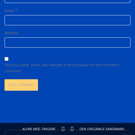
*
Email
Website
Save my name, email, and website in this browser for the next time I
comment.
ALENE MED TINGENE
DEN ORIGINALE VANDMAND