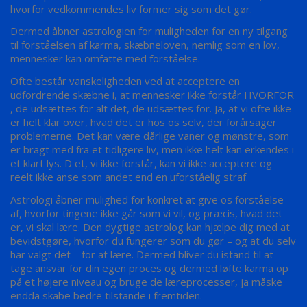
hvorfor vedkommendes liv former sig som det gør.
Dermed åbner astrologien for muligheden for en ny tilgang
til forståelsen af karma, skæbneloven, nemlig som en lov,
mennesker kan omfatte med forståelse.
Ofte består vanskeligheden ved at acceptere en
udfordrende skæbne i, at mennesker ikke forstår HVORFOR
, de udsættes for alt det, de udsættes for. Ja, at vi ofte ikke
er helt klar over, hvad det er hos os selv, der forårsager
problemerne. Det kan være dårlige vaner og mønstre, som
er bragt med fra et tidligere liv, men ikke helt kan erkendes i
et klart lys. D
et, vi ikke forstår, kan vi ikke acceptere og
reelt ikke anse som andet end en uforståelig straf.
Astrologi åbner mulighed for konkret at give os forståelse
af, hvorfor tingene ikke går som vi vil, og præcis, hvad det
er, vi skal lære. Den dygtige astrolog kan hjælpe dig med at
bevidstgøre, hvorfor du fungerer som du gør – og at du selv
har valgt det – for at lære. Dermed bliver du istand til at
tage ansvar for din egen proces og dermed løfte karma op
på et højere niveau og bruge de læreprocesser, ja måske
endda skabe bedre tilstande i fremtiden.